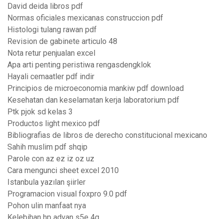
David deida libros pdf
Normas oficiales mexicanas construccion pdf
Histologi tulang rawan pdf
Revision de gabinete articulo 48
Nota retur penjualan excel
Apa arti penting peristiwa rengasdengklok
Hayali cemaatler pdf indir
Principios de microeconomia mankiw pdf download
Kesehatan dan keselamatan kerja laboratorium pdf
Ptk pjok sd kelas 3
Productos light mexico pdf
Bibliografias de libros de derecho constitucional mexicano
Sahih muslim pdf shqip
Parole con az ez iz oz uz
Cara mengunci sheet excel 2010
Istanbula yazılan şiirler
Programacion visual foxpro 9.0 pdf
Pohon ulin manfaat nya
Kelebihan hp advan s5e 4g