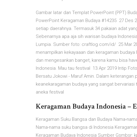
Gambar latar dan Templat PowerPoint (PPT) Buday
PowerPoint Keragaman Budaya #14235 27 Des 201
setiap daerahnya. Termasuk 34 pakaian adat yang 
Sebenarnya apa aja sih warisan budaya Indonesi
Lumpia. Sumber foto: craftlog.com/id/ 25 Mar 2
menampilkan kekayaaan dan keragaman budaya Ind
dan mengesankan banget, karena kamu bisa hav
Indonesia. Mau tau festival 13 Apr 2019 Intip F
Bersatu Jokowi - Maruf Amin. Dalam keterangan p
keanekaragaman budaya yang sangat bervariasi te
aneka festival
Keragaman Budaya Indonesia – 
Keragaman Suku Bangsa dan Budaya Nama-nama 
Nama-nama suku bangsa di Indonesia Keragaman 
Keragaman Budaya Indonesia Sumber Gsmbsr: kp