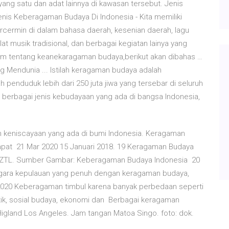
ang satu dan adat lainnya di kawasan tersebut. Jenis
is Keberagaman Budaya Di Indonesia - Kita memiliki
cermin di dalam bahasa daerah, kesenian daerah, lagu
lat musik tradisional, dan berbagai kegiatan lainya yang
lam tentang keanekaragaman budaya,berikut akan dibahas …
Mendunia ... Istilah keragaman budaya adalah
 penduduk lebih dari 250 juta jiwa yang tersebar di seluruh
i berbagai jenis kebudayaan yang ada di bangsa Indonesia,
ah keniscayaan yang ada di bumi Indonesia. Keragaman
dapat 21 Mar 2020 15 Januari 2018. 19 Keragaman Budaya
2SfMZTL. Sumber Gambar: Keberagaman Budaya Indonesia 20
gara kepulauan yang penuh dengan keragaman budaya,
 2020 Keberagaman timbul karena banyak perbedaan seperti
itik, sosial budaya, ekonomi dan Berbagai keragaman
igland Los Angeles. Jam tangan Matoa Singo. foto: dok.