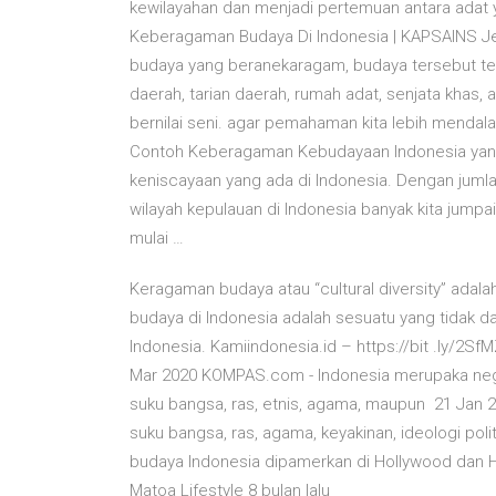
kewilayahan dan menjadi pertemuan antara adat y
Keberagaman Budaya Di Indonesia | KAPSAINS Jen
budaya yang beranekaragam, budaya tersebut ter
daerah, tarian daerah, rumah adat, senjata khas, a
bernilai seni. agar pemahaman kita lebih menda
Contoh Keberagaman Kebudayaan Indonesia yang 
keniscayaan yang ada di Indonesia. Dengan jumlah
wilayah kepulauan di Indonesia banyak kita jumpa
mulai …
Keragaman budaya atau “cultural diversity” adal
budaya di Indonesia adalah sesuatu yang tidak 
Indonesia. Kamiindonesia.id – https://bit .ly/
Mar 2020 KOMPAS.com - Indonesia merupaka ne
suku bangsa, ras, etnis, agama, maupun 21 Jan
suku bangsa, ras, agama, keyakinan, ideologi pol
budaya Indonesia dipamerkan di Hollywood dan H
Matoa Lifestyle 8 bulan lalu