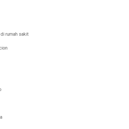
 di rumah sakit
cion
o
ia