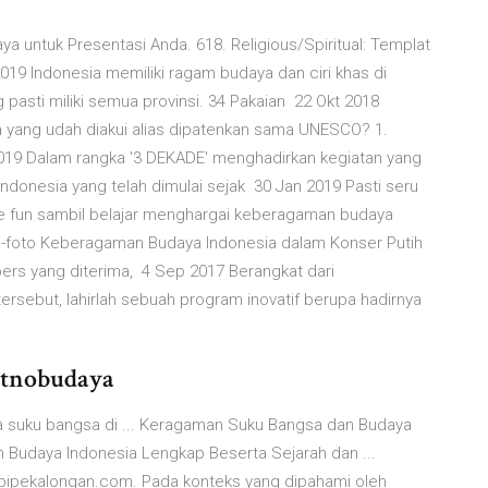
a untuk Presentasi Anda. 618. Religious/Spiritual: Templat
9 Indonesia memiliki ragam budaya dan ciri khas di
pasti miliki semua provinsi. 34 Pakaian 22 Okt 2018
a yang udah diakui alias dipatenkan sama UNESCO? 1.
019 Dalam rangka '3 DEKADE' menghadirkan kegiatan yang
onesia yang telah dimulai sejak 30 Jan 2019 Pasti seru
e fun sambil belajar menghargai keberagaman budaya
oto-foto Keberagaman Budaya Indonesia dalam Konser Putih
ers yang diterima, 4 Sep 2017 Berangkat dari
rsebut, lahirlah sebuah program inovatif berupa hadirnya
Etnobudaya
suku bangsa di ... Keragaman Suku Bangsa dan Budaya
Budaya Indonesia Lengkap Beserta Sejarah dan ...
ipekalongan.com. Pada konteks yang dipahami oleh