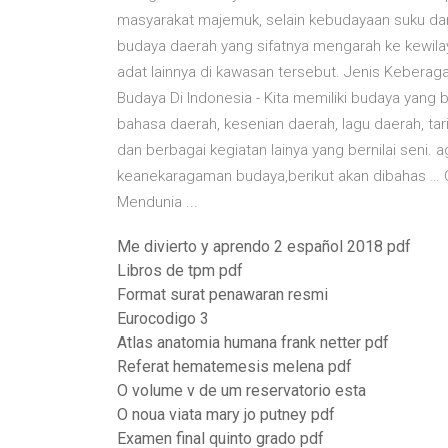
masyarakat majemuk, selain kebudayaan suku dan 
budaya daerah yang sifatnya mengarah ke kewila
adat lainnya di kawasan tersebut. Jenis Keber
Budaya Di Indonesia - Kita memiliki budaya yang
bahasa daerah, kesenian daerah, lagu daerah, tari
dan berbagai kegiatan lainya yang bernilai seni
keanekaragaman budaya,berikut akan dibahas …
Mendunia ...
Me divierto y aprendo 2 español 2018 pdf
Libros de tpm pdf
Format surat penawaran resmi
Eurocodigo 3
Atlas anatomia humana frank netter pdf
Referat hematemesis melena pdf
O volume v de um reservatorio esta
O noua viata mary jo putney pdf
Examen final quinto grado pdf