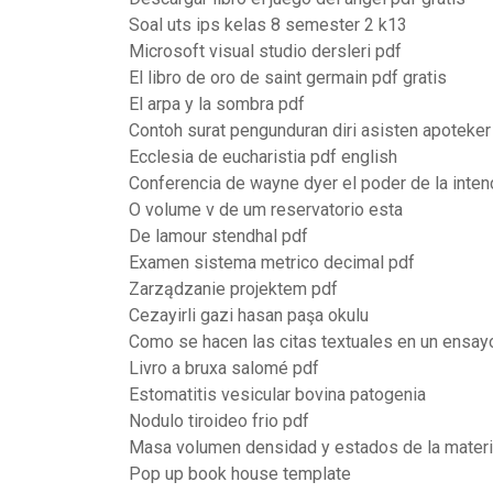
Soal uts ips kelas 8 semester 2 k13
Microsoft visual studio dersleri pdf
El libro de oro de saint germain pdf gratis
El arpa y la sombra pdf
Contoh surat pengunduran diri asisten apoteker
Ecclesia de eucharistia pdf english
Conferencia de wayne dyer el poder de la inten
O volume v de um reservatorio esta
De lamour stendhal pdf
Examen sistema metrico decimal pdf
Zarządzanie projektem pdf
Cezayirli gazi hasan paşa okulu
Como se hacen las citas textuales en un ensay
Livro a bruxa salomé pdf
Estomatitis vesicular bovina patogenia
Nodulo tiroideo frio pdf
Masa volumen densidad y estados de la mater
Pop up book house template