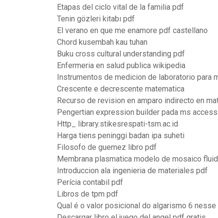
Etapas del ciclo vital de la familia pdf
Tenin gözleri kitabı pdf
El verano en que me enamore pdf castellano
Chord kusembah kau tuhan
Buku cross cultural understanding pdf
Enfermeria en salud publica wikipedia
Instrumentos de medicion de laboratorio para
Crescente e decrescente matematica
Recurso de revision en amparo indirecto en mate
Pengertian expression builder pada ms access
Http_ library.stikesrespati-tsm.ac.id
Harga tiens peninggi badan ipa suheti
Filosofo de guemez libro pdf
Membrana plasmatica modelo de mosaico fluid
Introduccion ala ingenieria de materiales pdf
Perícia contabil pdf
Libros de tpm pdf
Qual é o valor posicional do algarismo 6 ness
Descargar libro el juego del angel pdf gratis