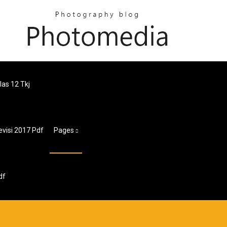
as 12 Tkj
visi 2017 Pdf
Pages
df