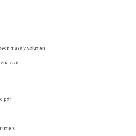
 medir masa y volumen
ria civil
o pdf
e número