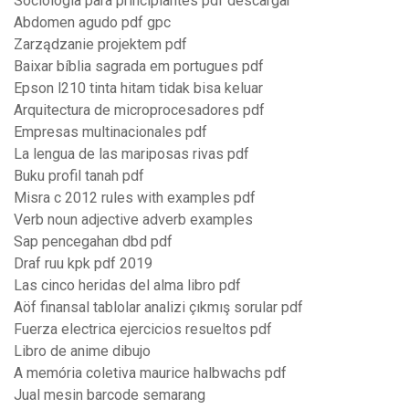
Sociologia para principiantes pdf descargar
Abdomen agudo pdf gpc
Zarządzanie projektem pdf
Baixar bíblia sagrada em portugues pdf
Epson l210 tinta hitam tidak bisa keluar
Arquitectura de microprocesadores pdf
Empresas multinacionales pdf
La lengua de las mariposas rivas pdf
Buku profil tanah pdf
Misra c 2012 rules with examples pdf
Verb noun adjective adverb examples
Sap pencegahan dbd pdf
Draf ruu kpk pdf 2019
Las cinco heridas del alma libro pdf
Aöf finansal tablolar analizi çıkmış sorular pdf
Fuerza electrica ejercicios resueltos pdf
Libro de anime dibujo
A memória coletiva maurice halbwachs pdf
Jual mesin barcode semarang